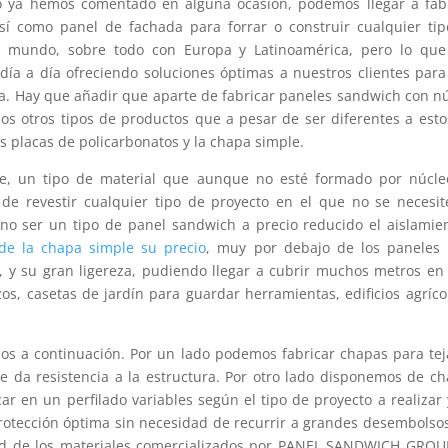
o ya hemos comentado en alguna ocasión, podemos llegar a fab
sí como panel de fachada para forrar o construir cualquier ti
 el mundo, sobre todo con Europa y Latinoamérica, pero lo qu
día a día ofreciendo soluciones óptimas a nuestros clientes par
ra. Hay que añadir que aparte de fabricar paneles sandwich con n
s otros tipos de productos que a pesar de ser diferentes a esto
 placas de policarbonatos y la chapa simple.
e, un tipo de material que aunque no esté formado por núcle
la de revestir cualquier tipo de proyecto en el que no se necesi
 no ser un tipo de panel sandwich a precio reducido el aislamie
 de la chapa simple su precio
, muy por debajo de los paneles 
a, y su gran ligereza, pudiendo llegar a cubrir muchos metros e
zos, casetas de jardín para guardar herramientas, edificios agríco
os a continuación. Por un lado podemos fabricar chapas para te
e da resistencia a la estructura. Por otro lado disponemos de c
 en un perfilado variables según el tipo de proyecto a realizar 
rotección óptima sin necesidad de recurrir a grandes desembolso
lidad de los materiales comercializados por PANEL SANDWICH GROU