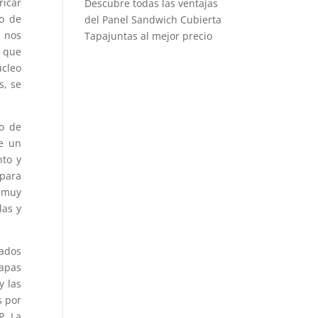
ricar
Descubre todas las ventajas
po de
del Panel Sandwich Cubierta
e nos
Tapajuntas al mejor precio
a que
úcleo
s, se
o de
te un
nto y
para
n muy
las y
jados
hapas
y las
s por
P. La