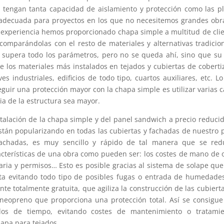
 tengan tanta capacidad de aislamiento y protección como las p
a adecuada para proyectos en los que no necesitemos grandes obr
a experiencia hemos proporcionado chapa simple a multitud de cli
comparándolas con el resto de materiales y alternativas tradicio
 supera todo los parámetros, pero no se queda ahí, sino que su
 los materiales más instalados en tejados y cubiertas de coberti
 industriales, edificios de todo tipo, cuartos auxiliares, etc. L
uir una protección mayor con la chapa simple es utilizar varias 
ia de la estructura sea mayor.
alación de la chapa simple y del panel sandwich a precio reduci
 están popularizando en todas las cubiertas y fachadas de nuestro 
fachadas, es muy sencillo y rápido de tal manera que se red
cterísticas de una obra como pueden ser: los costes de mano de 
aria y permisos… Esto es posible gracias al sistema de solape qu
ta evitando todo tipo de posibles fugas o entrada de humedade
nte totalmente gratuita, que agiliza la construcción de las cubiert
neopreno que proporciona una protección total. Así se consigu
dos de tiempo, evitando costes de mantenimiento o tratamie
hapa para tejados.