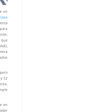
se un
chapa
venta
 para
ente,
e que
PANEL
mera
cados
 pero
 y 52
biza,
imple
se en
poder