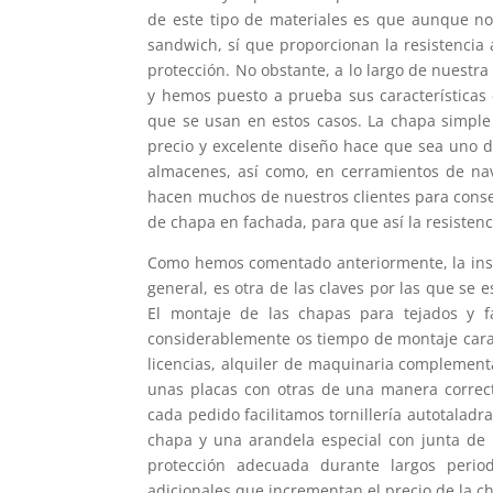
de este tipo de materiales es que aunque no
sandwich, sí que proporcionan la resistenci
protección. No obstante, a lo largo de nuestr
y hemos puesto a prueba sus características 
que se usan en estos casos. La chapa simple
precio y excelente diseño hace que sea uno de
almacenes, así como, en cerramientos de naves
hacen muchos de nuestros clientes para conseg
de chapa en fachada, para que así la resistenc
Como hemos comentado anteriormente, la inst
general, es otra de las claves por las que se
El montaje de las chapas para tejados y 
considerablemente os tiempo de montaje cara
licencias, alquiler de maquinaria complement
unas placas con otras de una manera correc
cada pedido facilitamos tornillería autotaladra
chapa y una arandela especial con junta de 
protección adecuada durante largos perio
adicionales que incrementan el precio de la c