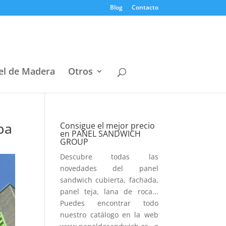
Blog
Contacto
el de Madera
Otros
pa
Consigue el mejor precio
en PANEL SANDWICH
GROUP
Descubre todas las
novedades del panel
sandwich cubierta, fachada,
panel teja, lana de roca...
Puedes encontrar todo
nuestro catálogo en la web