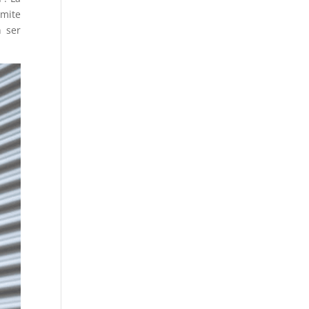
rmite
 ser