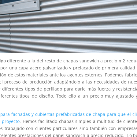
go diferente a la del resto de chapas sandwich a precio m2 redu
s por una capa acero galvanizado y prelacado de primera calidad
sión de estos materiales ante los agentes externos. Podemos fabric
el proceso de producción adaptándolo a las necesidades de nue
iferentes tipos de perfilado para darle más fuerza y resistenci
ferentes tipos de diseño. Todo ello a un precio muy ajustado 
para fachadas y cubiertas prefabricadas de chapa para que el cl
 proyecto
. Hemos facilitado chapas simples a multitud de client
s trabajado con clientes particulares sino también con empresa
celentes prestaciones del panel sandwich a precio reducido. Lo 