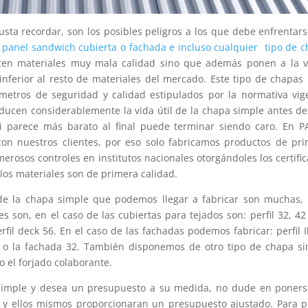
ta recordar, son los posibles peligros a los que debe enfrentar
e panel sandwich cubierta o fachada e incluso cualquier tipo de 
recen materiales muy mala calidad sino que además ponen a la 
erior al resto de materiales del mercado. Este tipo de chapas
metros de seguridad y calidad estipulados por la normativa vig
ducen considerablemente la vida útil de la chapa simple antes d
ori parece más barato al final puede terminar siendo caro. En 
nuestros clientes, por eso solo fabricamos productos de pri
erosos controles en institutos nacionales otorgándoles los certifi
los materiales son de primera calidad.
 de la chapa simple que podemos llegar a fabricar son muchas,
 son, en el caso de las cubiertas para tejados son: perfil 32, 42
fil deck 56. En el caso de las fachadas podemos fabricar: perfil I
s o la fachada 32. También disponemos de otro tipo de chapa s
 el forjado colaborante.
 simple y desea un presupuesto a su medida, no dude en poner
s y ellos mismos proporcionaran un presupuesto ajustado. Para 