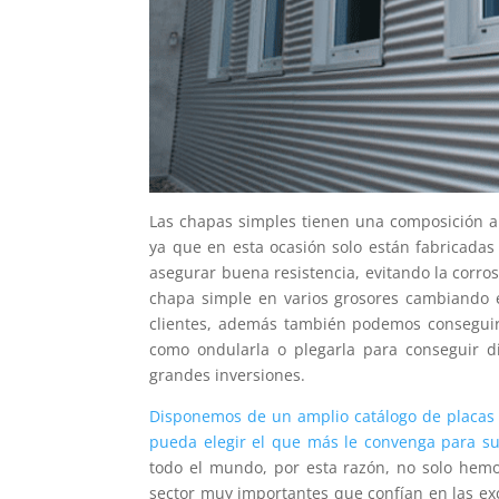
Las chapas simples tienen una composición al
ya que en esta ocasión solo están fabricada
asegurar buena resistencia, evitando la corro
chapa simple en varios grosores cambiando 
clientes, además también podemos conseguir d
como ondularla o plegarla para conseguir di
grandes inversiones.
Disponemos de un amplio catálogo de placas 
pueda elegir el que más le convenga para su
todo el mundo, por esta razón, no solo hemo
sector muy importantes que confían en las ex