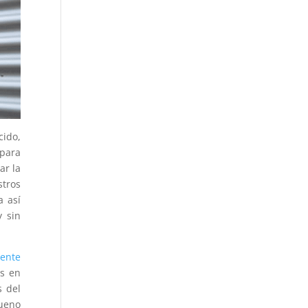
cido,
 para
ar la
stros
a así
y sin
iente
es en
s del
bueno