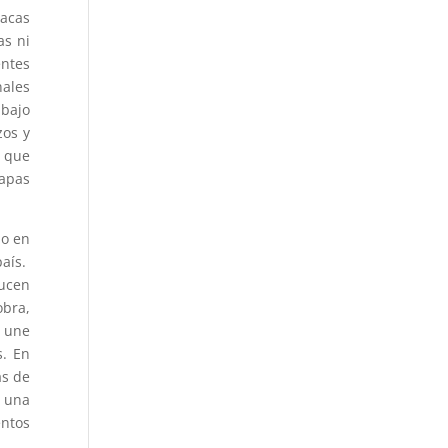
lacas
as ni
entes
nales
 bajo
zos y
o que
capas
do en
país.
ucen
obra,
e une
s. En
as de
e una
ntos