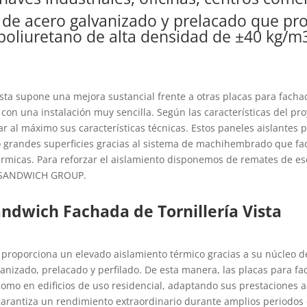
e acero galvanizado y prelacado que pro
poliuretano de alta densidad de ±40 kg/m
ista supone una mejora sustancial frente a otras placas para fach
s con una instalación muy sencilla. Según las características del 
 al máximo sus características técnicas. Estos paneles aislantes p
grandes superficies gracias al sistema de machihembrado que facil
érmicas. Para reforzar el aislamiento disponemos de remates de e
EL SANDWICH GROUP.
andwich Fachada de Tornillería Vista
a proporciona un elevado aislamiento térmico gracias a su núcleo d
anizado, prelacado y perfilado. De esta manera, las placas para f
como en edificios de uso residencial, adaptando sus prestaciones 
a garantiza un rendimiento extraordinario durante amplios periodos