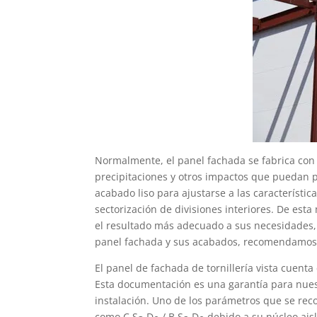
Normalmente, el panel fachada se fabrica con u
precipitaciones y otros impactos que puedan 
acabado liso para ajustarse a las característi
sectorización de divisiones interiores. De est
el resultado más adecuado a sus necesidades,
panel fachada y sus acabados, recomendamos 
El panel de fachada de tornillería vista cuenta
Esta documentación es una garantía para nues
instalación. Uno de los parámetros que se reco
como C S
D
/ B S
D
debido a su núcleo ais